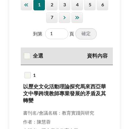
1
2
3
4
5
6
7
確定
到第
頁
全選
資料內容
1
以歷史文化活動理論探究馬來西亞華
文中學跨境教師專業發展的矛盾及其
轉變
書刊名/會議名稱：教育實踐與研究
作者：陳慧蓉