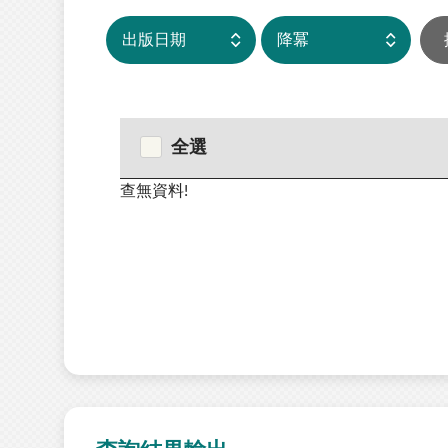
全選
查無資料!