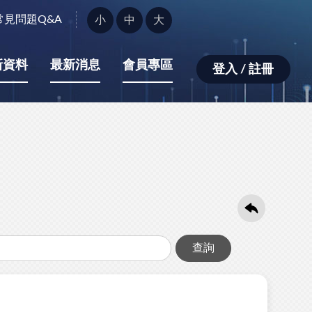
字
常見問題Q&A
小
中
大
型
大
小：
新資料
最新消息
會員專區
登入 / 註冊
查詢