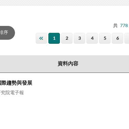
共
778
1
2
3
4
5
6
資料內容
國際趨勢與發展
研究院電子報