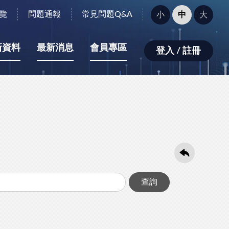
字
覽
問題通報
常見問題Q&A
小
中
大
型
大
小：
新資料
最新消息
會員專區
登入 / 註冊
查詢