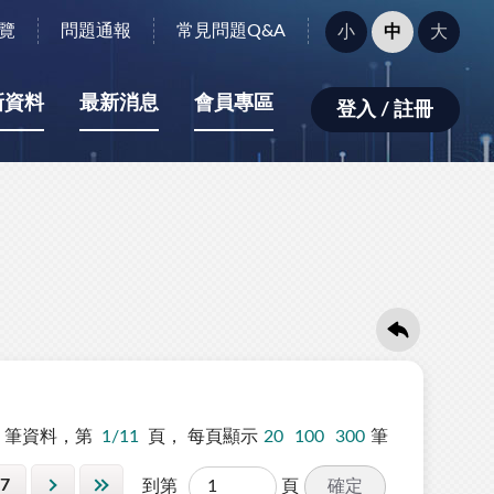
字
覽
問題通報
常見問題Q&A
小
中
大
型
大
小：
新資料
最新消息
會員專區
登入 / 註冊
筆資料，第
1/11
頁，
每頁顯示
20
100
300
筆
7
確定
到第
頁