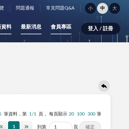
字
覽
問題通報
常見問題Q&A
小
中
大
型
大
小：
新資料
最新消息
會員專區
登入 / 註冊
5
筆資料，第
1/1
頁，
每頁顯示
20
100
300
筆
1
確定
到第
頁