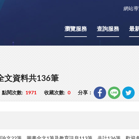
網站導
瀏覽服務
查詢服務
最
全文資料共136筆
點閱次數:
1971
收藏次數:
0
分享：
論文22筆、圖書全文1筆及教育訊息113筆，共計136筆，歡迎