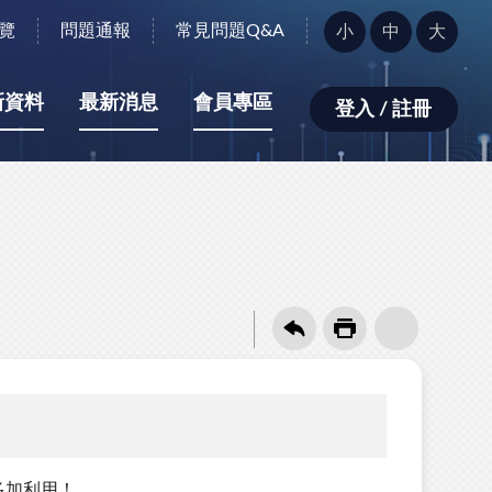
字
覽
問題通報
常見問題Q&A
小
中
大
型
大
小：
新資料
最新消息
會員專區
登入 / 註冊
多加利用！