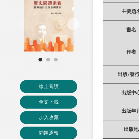
主要題
書名
作者
出版/發
線上閱讀
出版中
全文下載
出版年
加入收藏
出版地
問題通報