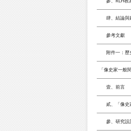
參、RLH教
肆、結論與
參考文獻
附件一：歷史思維一覽
「像史家一般
壹、前言
貳、「像史家
參、研究設