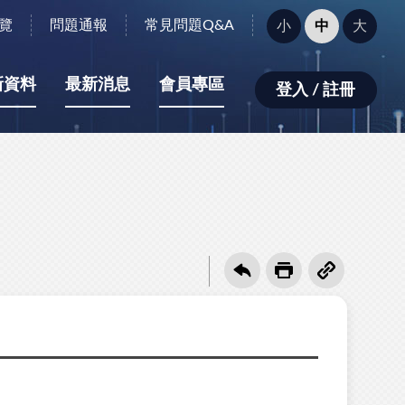
字
覽
問題通報
常見問題Q&A
小
中
大
型
大
小：
新資料
最新消息
會員專區
登入 / 註冊