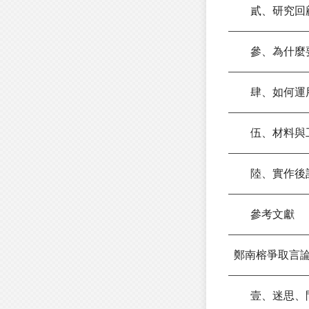
貳、研究回
參、為什麼要
肆、如何運
伍、材料與
陸、實作後
參考文獻
鄭南榕爭取言
壹、迷思、問