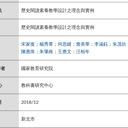
名
歷史閱讀素養教學設計之理念與實例
歷史閱讀素養教學設計之理念與實例
宋家復
；
楊秀菁
；
何思瞇
；
詹美華
；
李涵鈺
；
朱茂欣
陳惠珠
；
朱肇維
；
王應文
；
汪栢年
行者
國家教育研究院
心
教科書研究中心
月
2018/12
新北市