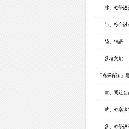
肆、教學設計
伍、綜合討
陸、結語
參考文獻
「堯舜禪讓」
壹、問題意
貳、教案緣
參、教學設