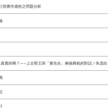
與實作過程之問題分析
論
是真實的嗎？——上古聖王與「賽先生」兩個典範的對話／朱茂欣
識
起
計