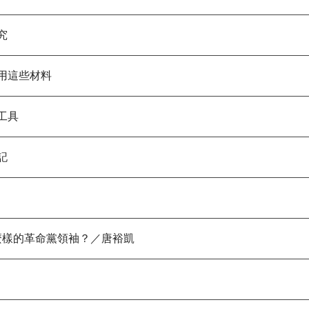
究
用這些材料
工具
記
麼樣的革命黨領袖？／唐裕凱