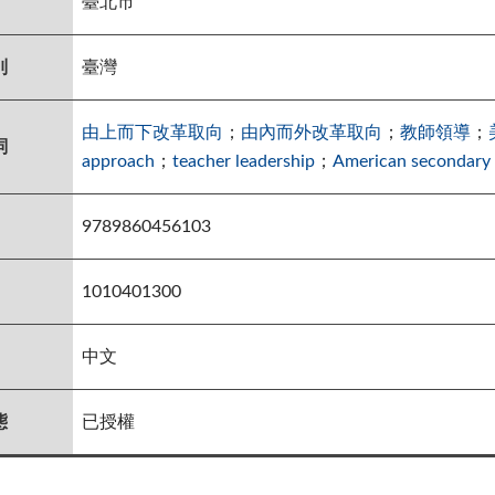
臺北市
別
臺灣
由上而下改革取向
；
由內而外改革取向
；
教師領導
；
詞
approach
；
teacher leadership
；
American secondary
9789860456103
1010401300
中文
態
已授權