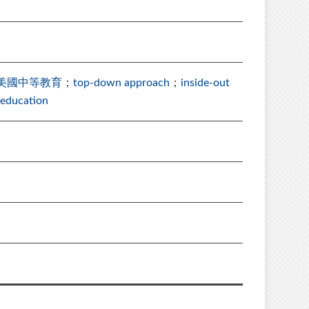
美國中等教育
；
top-down approach
；
inside-out
 education