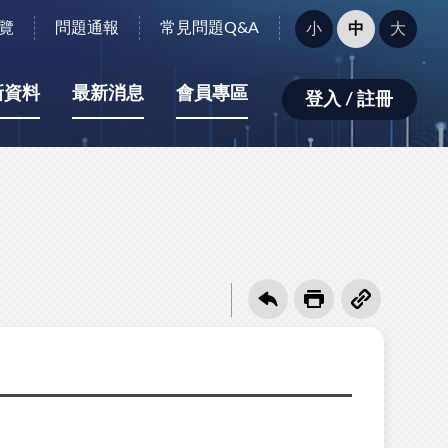
字
覽
問題通報
常見問題Q&A
小
中
大
型
大
小：
新資料
最新消息
會員專區
登入 / 註冊