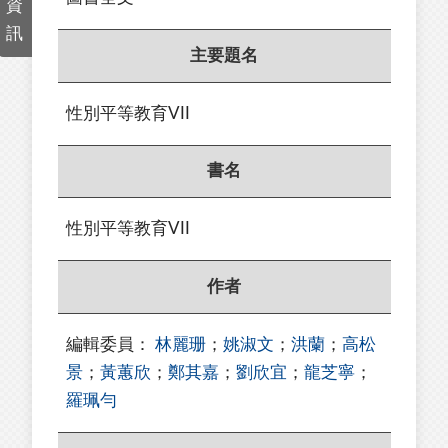
資
訊
主要題名
性別平等教育VII
書名
性別平等教育VII
作者
編輯委員：
林麗珊
；
姚淑文
；
洪蘭
；
高松
景
；
黃蕙欣
；
鄭其嘉
；
劉欣宜
；
龍芝寧
；
羅珮勻