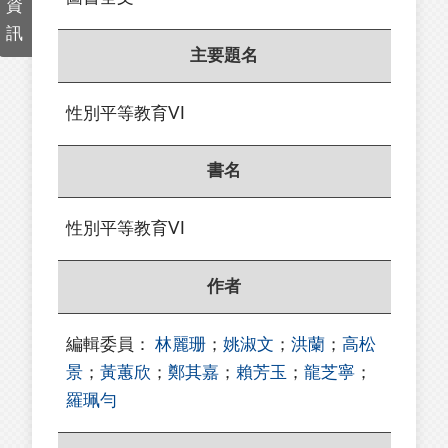
資
訊
主要題名
性別平等教育VI
書名
性別平等教育VI
作者
編輯委員：
林麗珊
；
姚淑文
；
洪蘭
；
高松
景
；
黃蕙欣
；
鄭其嘉
；
賴芳玉
；
龍芝寧
；
羅珮勻