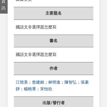
資
訊
主要題名
國語文非選擇題怎麼寫
書名
國語文非選擇題怎麼寫
作者
江惜美
；
曾建銘
；
林明進
；
陳智弘
；
張素
靜
；
楊曉菁
；
宋怡欣
出版/發行者