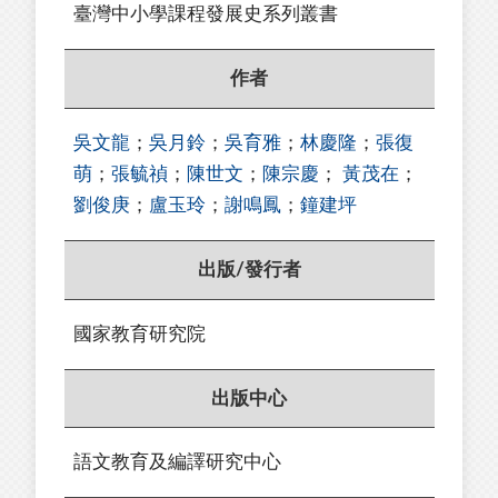
臺灣中小學課程發展史系列叢書
作者
吳文龍
；
吳月鈴
；
吳育雅
；
林慶隆
；
張復
萌
；
張毓禎
；
陳世文
；
陳宗慶
；
黃茂在
；
劉俊庚
；
盧玉玲
；
謝鳴鳳
；
鐘建坪
出版/發行者
國家教育研究院
出版中心
語文教育及編譯研究中心