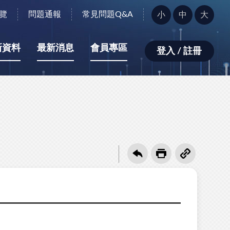
字
覽
問題通報
常見問題Q&A
小
中
大
型
大
小：
新資料
最新消息
會員專區
登入 / 註冊