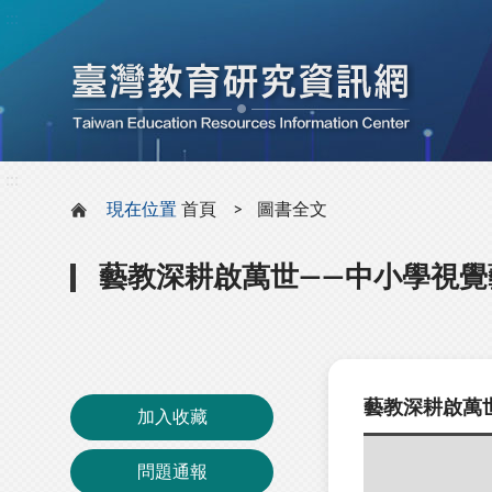
:::
:::
現在位置
首頁
圖書全文
藝教深耕啟萬世——中小學視
藝教深耕啟萬
加入收藏
問題通報