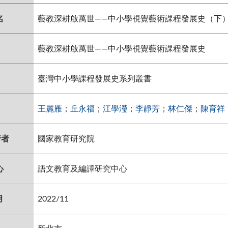
名
藝教深耕啟萬世——中小學視覺藝術課程發展史（下
藝教深耕啟萬世——中小學視覺藝術課程發展史
臺灣中小學課程發展史系列叢書
王麗雁
；
丘永福
；
江學瀅
；
李靜芳
；
林仁傑
；
陳育祥
行者
國家教育研究院
心
語文教育及編譯研究中心
月
2022/11