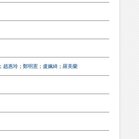
）
；
趙惠玲
；
鄭明憲
；
盧姵綺
；
羅美蘭