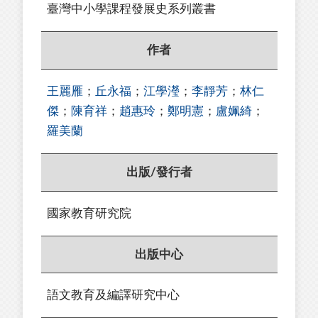
臺灣中小學課程發展史系列叢書
作者
王麗雁
；
丘永福
；
江學瀅
；
李靜芳
；
林仁
傑
；
陳育祥
；
趙惠玲
；
鄭明憲
；
盧姵綺
；
羅美蘭
出版/發行者
國家教育研究院
出版中心
語文教育及編譯研究中心