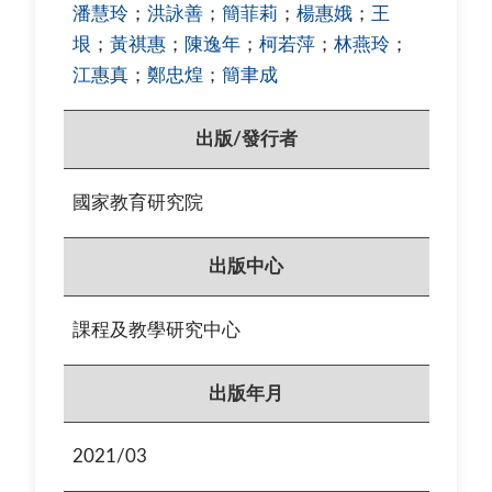
潘慧玲
；
洪詠善
；
簡菲莉
；
楊惠娥
；
王
垠
；
黃祺惠
；
陳逸年
；
柯若萍
；
林燕玲
；
江惠真
；
鄭忠煌
；
簡聿成
出版/發行者
國家教育研究院
出版中心
課程及教學研究中心
出版年月
2021/03