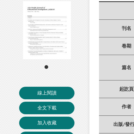
刊名
卷期
篇名
起訖頁
線上閱讀
作者
全文下載
加入收藏
出版/發