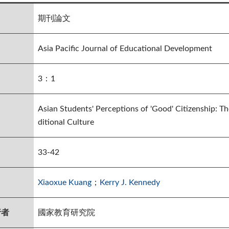
期刊論文
Asia Pacific Journal of Educational Development
3：1
Asian Students' Perceptions of 'Good' Citizenship: Th
ditional Culture
33-42
Xiaoxue Kuang
；
Kerry J. Kennedy
行者
國家教育研究院