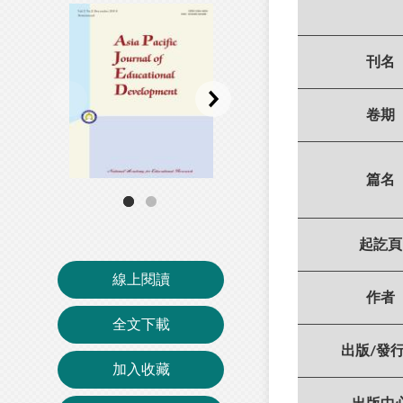
刊名
卷期
篇名
起訖頁
線上閱讀
作者
全文下載
出版/發
加入收藏