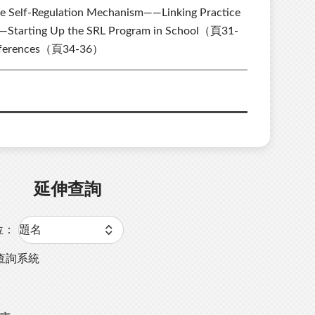
Self-Regulation Mechanism——Linking Practice
Starting Up the SRL Program in School（頁31-
eferences（頁34-36）
延伸查詢
位：
查詢系統