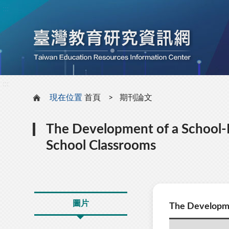
:::
:::
現在位置
首頁
期刊論文
The Development of a School-
School Classrooms
圖片
The Developme