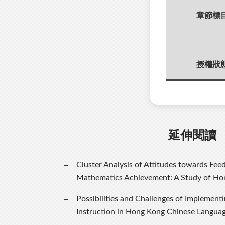
章節標
授權狀
延伸閱讀
Cluster Analysis of Attitudes towards Fee
Mathematics Achievement: A Study of Ho
Possibilities and Challenges of Implement
Instruction in Hong Kong Chinese Languag