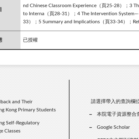
nd Chinese Classroom Experience（頁25-28）；3 The 
目
to Interna（頁28-31）；4 The Intervention System——
33）；5 Summary and Implications（頁33-34）；R
態
已授權
請選擇帶入的查詢欄
dback and Their
ng Kong Primary Students
本院電子資源整合
ing Self-Regulatory
Google Scholar
e Classes