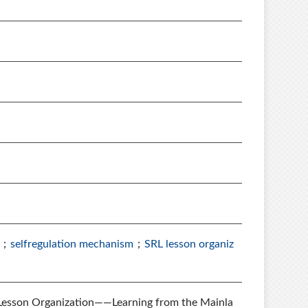
；
selfregulation mechanism
；
SRL lesson organiz
on Organization——Learning from the Mainla