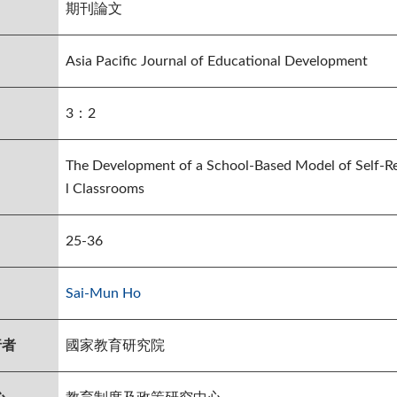
期刊論文
Asia Pacific Journal of Educational Development
3：2
The Development of a School-Based Model of Self-R
l Classrooms
25-36
Sai-Mun Ho
行者
國家教育研究院