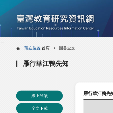
:::
:::
現在位置
首頁
圖書全文
雁行華江鴨先知
雁行華江鴨先
線上閱讀
全文下載