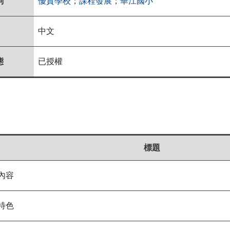
詞
優質學校
；
課程發展
；
華江國小
中文
態
已授權
標題
內容
特色