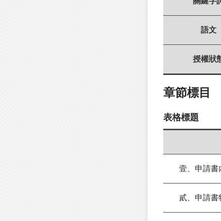
關鍵字
語文
授權狀
章節標目
表格標題
壹、申請書
貳、申請書