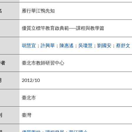
名
雁行華江鴨先知
優質立標竿教育啟典範──課程與教學篇
胡慧宜
；
許興華
；
陳惠遙
；
吳瓊慧
；
劉國安
；
蔡舒文
行者
臺北市教師研習中心
月
2012/10
臺北市
別
臺灣