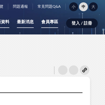
字
覽
問題通報
常見問題Q&A
小
中
大
型
大
小：
新資料
最新消息
會員專區
登入 / 註冊