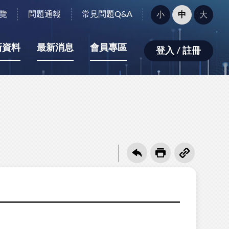
字
覽
問題通報
常見問題Q&A
小
中
大
型
大
小：
新資料
最新消息
會員專區
登入 / 註冊