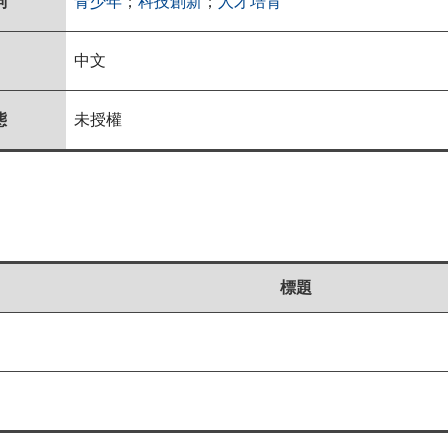
詞
青少年
；
科技創新
；
人才培育
中文
態
未授權
標題