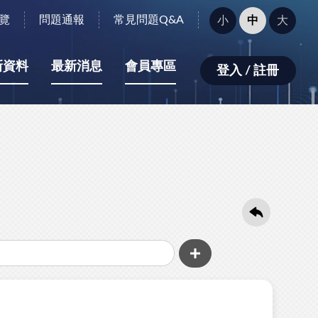
字
覽
問題通報
常見問題Q&A
小
中
大
型
大
小：
新資料
最新消息
會員專區
登入 / 註冊