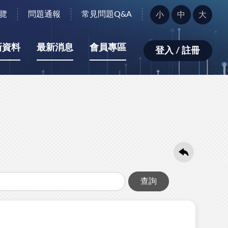
字
覽
問題通報
常見問題Q&A
小
中
大
型
大
小：
新資料
最新消息
會員專區
登入 / 註冊
查詢