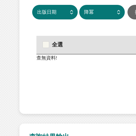
全選
查無資料!