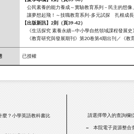
公民素養的能力養成～實驗教育系列－民主的想像、培
讓夢想起飛！～技職教育系列
-
多元試探 扎根成長／
【出版新訊】2則（頁39-42）
《生活探究 素養永續—中小學自然領域課程發展史》
《教育研究與發展期刊》第
20
卷第
4
期出刊／《教育
態
已授權
請選擇帶入的查詢欄
什麼？小學英語教科書比
本院電子資源整合