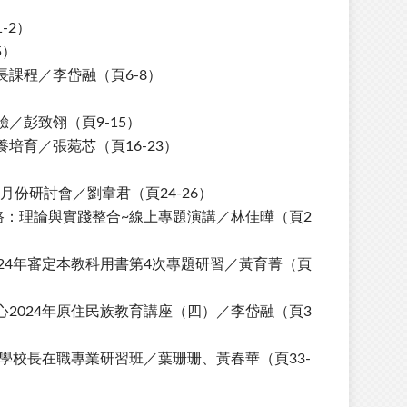
-2）
5）
課程／李岱融（頁6-8）
彭致翎（頁9-15）
育／張菀芯（頁16-23）
月份研討會／劉韋君（頁24-26）
路：理論與實踐整合
~
線上專題演講／林佳曄（頁2
24
年審定本教科用書第
4
次專題研習／黃育菁（頁
心
2024
年原住民族教育講座（四）／李岱融（頁3
學校長在職專業研習班／葉珊珊、黃春華（頁33-