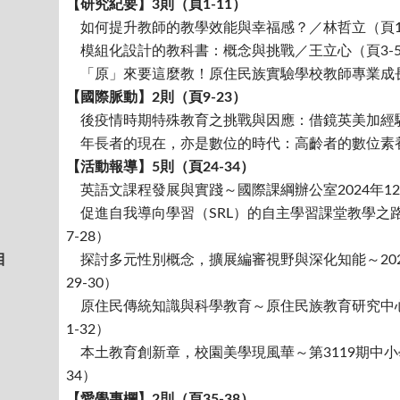
【研究紀要】3則（頁1-11）
如何提升教師的教學效能與幸福感？／林哲立（頁1
模組化設計的教科書：概念與挑戰／王立心（頁3-
「原」來要這麼教！原住民族實驗學校教師專業成長
【國際脈動】2則（頁9-23）
後疫情時期特殊教育之挑戰與因應：借鏡英美加經驗／
年長者的現在，亦是數位的時代：高齡者的數位素養培
【活動報導】5則（頁24-34）
英語文課程發展與實踐～國際課綱辦公室
2024
年
12
促進自我導向學習（
SRL
）的自主學習課堂教學之
7-28）
目
探討多元性別概念，擴展編審視野與深化知能～
20
29-30）
原住民傳統知識與科學教育～原住民族教育研究中
1-32）
本土教育創新章，校園美學現風華～第
3119
期中小
34）
【愛學專欄】2則（頁35-38）