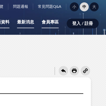
字
覽
問題通報
常見問題Q&A
小
中
大
型
大
小：
新資料
最新消息
會員專區
登入 / 註冊