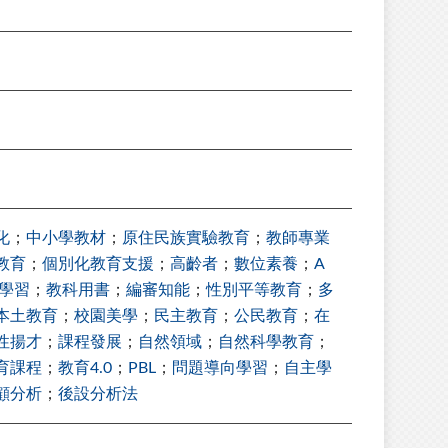
化
；
中小學教材
；
原住民族實驗教育
；
教師專業
教育
；
個別化教育支援
；
高齡者
；
數位素養
；
A
學習
；
教科用書
；
編審知能
；
性別平等教育
；
多
本土教育
；
校園美學
；
民主教育
；
公民教育
；
在
性揚才
；
課程發展
；
自然領域
；
自然科學教育
；
育課程
；
教育4.0
；
PBL
；
問題導向學習
；
自主學
顧分析
；
後設分析法