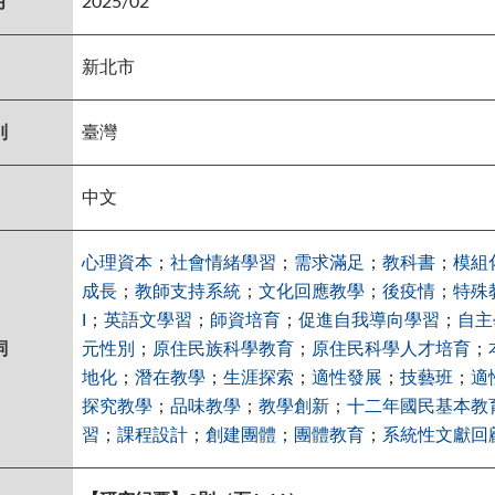
月
2025/02
新北市
別
臺灣
中文
心理資本
；
社會情緒學習
；
需求滿足
；
教科書
；
模組
成長
；
教師支持系統
；
文化回應教學
；
後疫情
；
特殊
I
；
英語文學習
；
師資培育
；
促進自我導向學習
；
自主
詞
元性別
；
原住民族科學教育
；
原住民科學人才培育
；
地化
；
潛在教學
；
生涯探索
；
適性發展
；
技藝班
；
適
探究教學
；
品味教學
；
教學創新
；
十二年國民基本教
習
；
課程設計
；
創建團體
；
團體教育
；
系統性文獻回