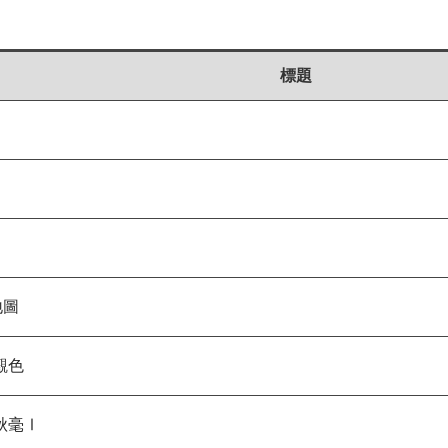
標題
地圖
觀色
秋毫Ⅰ