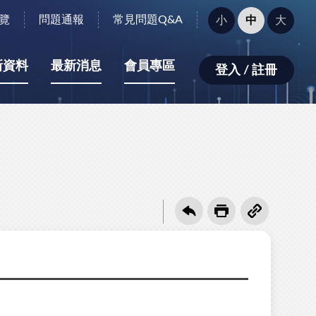
字
覽
問題通報
常見問題Q&A
小
中
大
型
大
小：
新資料
最新消息
會員專區
登入 / 註冊