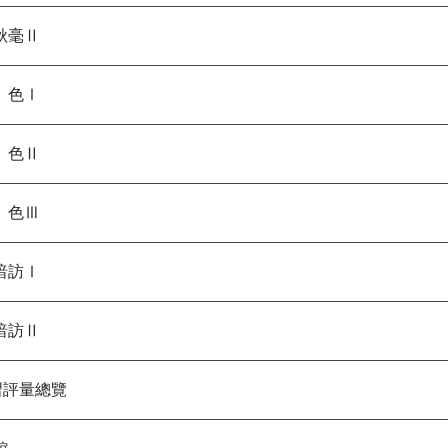
秋毫Ⅱ
」色Ⅰ
」色Ⅱ
」色Ⅲ
暗訪Ⅰ
暗訪Ⅱ
評量總覽