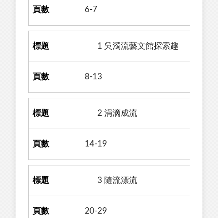
6-7
1 吳濁流藝文館探索趣
8-13
2 涓滴成流
14-19
3 隨流漂流
20-29