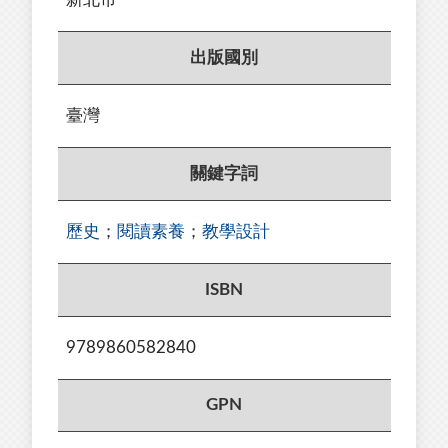
出版國別
臺灣
關鍵字詞
歷史
；
閱讀素養
；
教學設計
ISBN
9789860582840
GPN