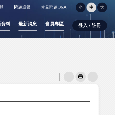
字
覽
問題通報
常見問題Q&A
小
中
大
型
大
小：
新資料
最新消息
會員專區
登入 / 註冊