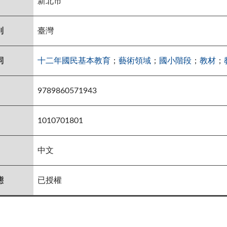
新北市
別
臺灣
詞
十二年國民基本教育
；
藝術領域
；
國小階段
；
教材
；
9789860571943
1010701801
中文
態
已授權