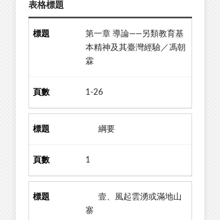
表格標題
第一章 導論——另類教育基
本精神及其臺灣經驗／馮朝
霖
1-26
綱要
1
壹、風起雲湧或滿地山
寨