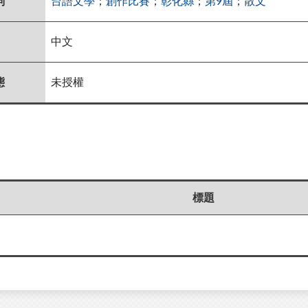
詞
台語文學
；
創作比賽
；
彰化縣
；
第9屆
；
散文
中文
態
未授權
標題