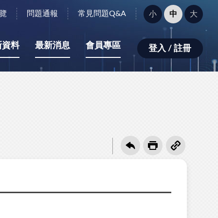
字
覽
問題通報
常見問題Q&A
小
中
大
型
大
小：
新資料
最新消息
會員專區
登入 / 註冊