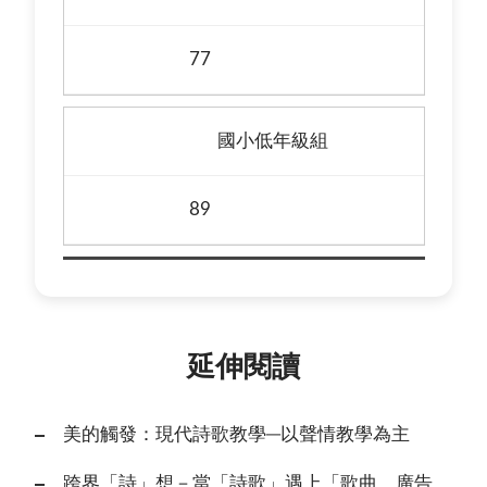
77
國小低年級組
89
延伸閱讀
美的觸發：現代詩歌教學─以聲情教學為主
跨界「詩」想－當「詩歌」遇上「歌曲、廣告