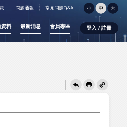
字
覽
問題通報
常見問題Q&A
小
中
大
型
大
小：
新資料
最新消息
會員專區
登入 / 註冊