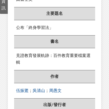
資
訊
主要題名
公布「終身學習法」
書名
見證教育發展軌跡：百件教育重要檔案選
輯
作者
伍振鷟
；
吳清山
；
周愚文
出版/發行者