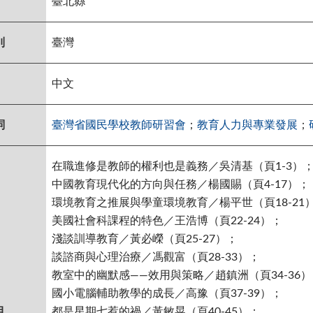
臺北縣
別
臺灣
中文
詞
臺灣省國民學校教師研習會
；
教育人力與專業發展
；
在職進修是教師的權利也是義務／吳清基（頁1-3）
中國教育現代化的方向與任務／楊國賜（頁4-17）；
環境教育之推展與學童環境教育／楊平世（頁18-21
美國社會科課程的特色／王浩博（頁22-24）；
淺談訓導教育／黃必嶸（頁25-27）；
談諮商與心理治療／馮觀富（頁28-33）；
教室中的幽默感——效用與策略／趙鎮洲（頁34-36）
國小電腦輔助教學的成長／高豫（頁37-39）；
目
都是星期七惹的禍／黃敏晃（頁40-45）；