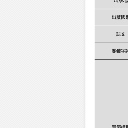
出版地
出版國
語文
關鍵字
章節標