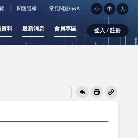
字
覽
問題通報
常見問題Q&A
小
中
大
型
大
小：
新資料
最新消息
會員專區
登入 / 註冊