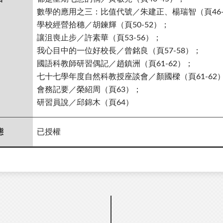
數學的應用之三：比值代號／朱建正、楊瑞智（頁46-
學校經營拾穗／胡鍊輝（頁50-52）；
讓沮喪止步／許素華（頁53-56）；
我心目中的一位好校長／曾銘良（頁57-58）；
國語科教師研習偶記／趙鎮洲（頁61-62）；
七十七學年度自然科教授座談會／顏國樑（頁61-62
會務記要／榮紹周（頁63）；
研習員說／邱錦木（頁64）
態
已授權