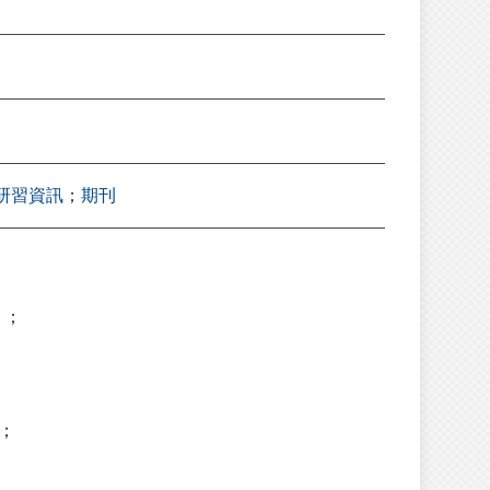
研習資訊
；
期刊
；
）；
；