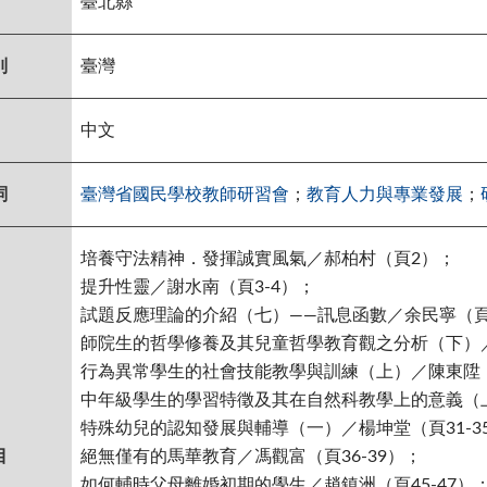
臺北縣
別
臺灣
中文
詞
臺灣省國民學校教師研習會
；
教育人力與專業發展
；
培養守法精神．發揮誠實風氣／郝柏村（頁2）；
提升性靈／謝水南（頁3-4）；
試題反應理論的介紹（七）——訊息函數／余民寧（頁
師院生的哲學修養及其兒童哲學教育觀之分析（下）／王
行為異常學生的社會技能教學與訓練（上）／陳東陞（頁
中年級學生的學習特徵及其在自然科教學上的意義（上
特殊幼兒的認知發展與輔導（一）／楊坤堂（頁31-3
目
絕無僅有的馬華教育／馮觀富（頁36-39）；
如何輔時父母離婚初期的學生／趙鎮洲（頁45-47）