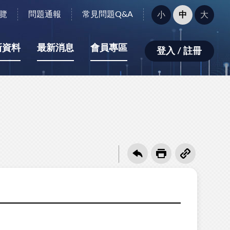
字
覽
問題通報
常見問題Q&A
小
中
大
型
大
小：
新資料
最新消息
會員專區
登入 / 註冊