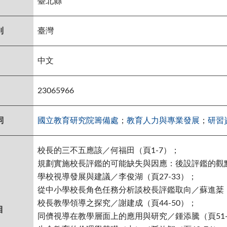
臺北縣
別
臺灣
中文
23065966
詞
國立教育研究院籌備處
；
教育人力與專業發展
；
研習
校長的三不五應該／何福田（頁1-7）；
規劃實施校長評鑑的可能缺失與因應：後設評鑑的觀點
學校視導發展與建議／李俊湖（頁27-33）；
從中小學校長角色任務分析談校長評鑑取向／蘇進棻（頁
校長教學領導之探究／謝建成（頁44-50）；
目
同儕視導在教學層面上的應用與研究／鍾添騰（頁51-