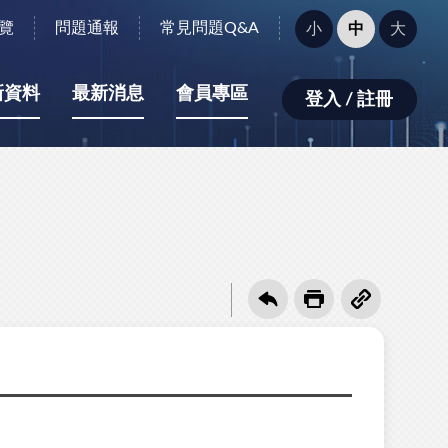
字
覽
問題通報
常見問題Q&A
小
中
大
型
大
小：
新資料
最新消息
會員專區
登入 / 註冊