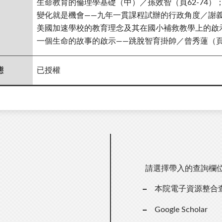
生命教育的倫理學基礎（中）／孫效智（頁62-74）
變化就是機會——九年一貫課程試辦的行政角度／謝義鄉
美國加速學校的教育理念及其在國小補救教學上的啟示
一個生命的故事的啟示——跳脫智育掛帥／曾秀蓮（頁9
態
已授權
請選擇帶入的查詢欄
本院電子資源整合
Google Scholar