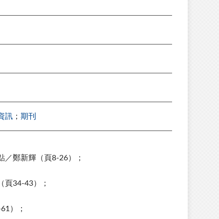
資訊
；
期刊
／鄭新輝（頁8-26）；
34-43）；
61）；