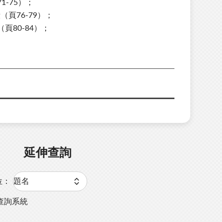
-75）；
頁76-79）；
80-84）；
延伸查詢
位：
查詢系統