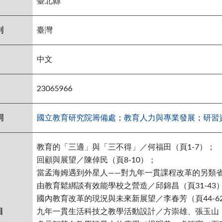
臺北縣
別
臺灣
中文
23065966
詞
國立教育研究院籌備處
；
教育人力與專業發展
；
研習
教育的「三適」與「三不得」／何福田（頁1-7）；
回顧與展望／陳倬民（頁8-10）；
當孟海姆遇到外星人——對九年一貫課程改革的另類省思
由教育鬆綁談有效能學校之營造／邱錦昌（頁31-43
國內教育改革的現況與未來新展望／李春芳（頁44-6
目
九年一貫生活科技之教學活動設計／方崇雄、張玉山（頁