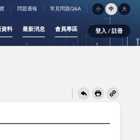
字
覽
問題通報
常見問題Q&A
小
中
大
型
大
小：
新資料
最新消息
會員專區
登入 / 註冊