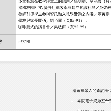
多元智慧在教學評量上的應用／楊明恭、卓鴻賓（頁71
建構校園EIP以提升組織效率與建立知識社群／吳聲毅（
教師引導學生參與資訊融入教學活動之內涵／蕭英勵（頁
學校與家長關係／劉巧麗（頁85-91）；
咖啡廳式的讀書會／吳敏而（頁92-95）
態
已授權
請選擇帶入的查詢欄
本院電子資源整合