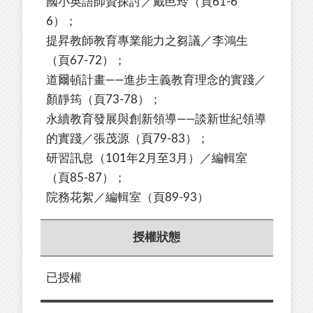
國小英語師資探討／戴邑玲（頁61-6
6）；
提昇教師教育專業能力之芻議／李鴻生
（頁67-72）；
道爾頓計畫——進步主義教育理念的實踐／
顏靜筠（頁73-78）；
永續教育發展與創新領導——談新世紀領導
的實踐／張茂源（頁79-83）；
研習訊息（101年2月至3月）／編輯室
（頁85-87）；
院務花絮／編輯室（頁89-93）
授權狀態
已授權