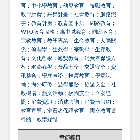
育
；
中小學教育
；
幼兒教育
；
技職教育
；
教育經費
；
高昇計畫
；
社會教育
；
網路識
字
；
教育計畫
；
教育基本法
；
網路教育
；
WTO教育服務
；
高中職教育
；
國民教育
；
宗教教育
；
教學專業
；
生命教育
；
人際關
係
；
倫理學
；
生死學
；
宗教學
；
生存教
育
；
文化哲學
；
應變教育
；
消費者保護方
案
；
網路教學
；
食品安全
；
交通安全
；
資
訊整合
；
學歷查證
；
推廣教育
；
學童課
輔
；
海外研修
；
遊學服務
；
旅遊安全
；
社
教機構
；
藝文活動
；
校園安全
；
立案證
照
；
消費資訊
；
消費諮詢
；
消費情報網
；
教育宣導
；
消費者保護教育
；
國立教育資
料館
；
教學媒體
章節標目