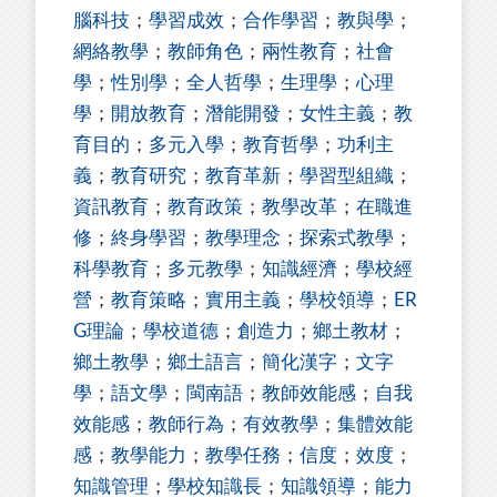
腦科技
；
學習成效
；
合作學習
；
教與學
；
網絡教學
；
教師角色
；
兩性教育
；
社會
學
；
性別學
；
全人哲學
；
生理學
；
心理
學
；
開放教育
；
潛能開發
；
女性主義
；
教
育目的
；
多元入學
；
教育哲學
；
功利主
義
；
教育研究
；
教育革新
；
學習型組織
；
資訊教育
；
教育政策
；
教學改革
；
在職進
修
；
終身學習
；
教學理念
；
探索式教學
；
科學教育
；
多元教學
；
知識經濟
；
學校經
營
；
教育策略
；
實用主義
；
學校領導
；
ER
G理論
；
學校道德
；
創造力
；
鄉土教材
；
鄉土教學
；
鄉土語言
；
簡化漢字
；
文字
學
；
語文學
；
閩南語
；
教師效能感
；
自我
效能感
；
教師行為
；
有效教學
；
集體效能
感
；
教學能力
；
教學任務
；
信度
；
效度
；
知識管理
；
學校知識長
；
知識領導
；
能力