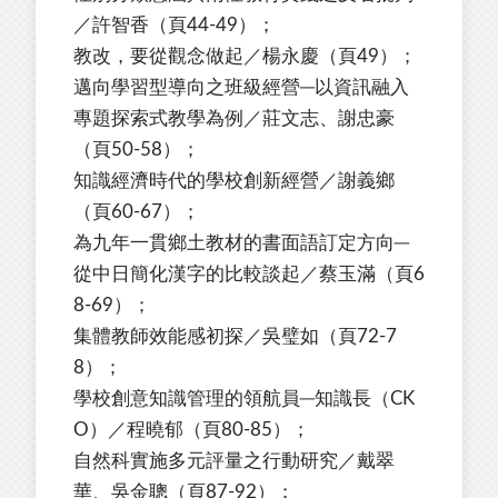
／許智香（頁44-49）；
教改，要從觀念做起／楊永慶（頁49）；
邁向學習型導向之班級經營─以資訊融入
專題探索式教學為例／莊文志、謝忠豪
（頁50-58）；
知識經濟時代的學校創新經營／謝義鄉
（頁60-67）；
為九年一貫鄉土教材的書面語訂定方向─
從中日簡化漢字的比較談起／蔡玉滿（頁6
8-69）；
集體教師效能感初探／吳璧如（頁72-7
8）；
學校創意知識管理的領航員─知識長（CK
O）／程曉郁（頁80-85）；
自然科實施多元評量之行動研究／戴翠
華、吳金聰（頁87-92）；