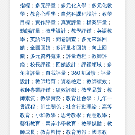
指標
；
多元評量
；
多元化入學
；
多元化教
學
；
教育心理學
；
自然科課程設計
；
教學
目標
；
實作評量
；
真實評量
；
檔案評量
；
動態評量
；
教學設計
；
教學評鑑
；
英語教
學
；
英語師資
；
問卷調查
；
多元來源回
饋
；
全圓回饋
；
多評量者回饋
；
向上回
饋
；
多元資料蒐集
；
評量過程
；
教師評
鑑
；
校長評鑑
；
回饋設計
；
評鑑領域
；
多
角度評量
；
自我評量
；
360度回饋
；
評量
設計
；
教師培育
；
資格檢定
；
教師績效
；
教師專業評鑑
；
績效評鑑
；
教學品質
；
教
師素質
；
教學實務
；
教育社會學
；
九年一
貫課程
；
師生關係
；
社會行動理論
；
高等
教育
；
小班教學
；
思考教學
；
創意教學
；
藝術教育
；
兩岸小學教育
；
教學媒體
；
教
師成長
；
教育輿情
；
教育剪報
；
國際教