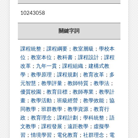
10243058
關鍵字詞
課程統整
；
課程綱要
；
教室層級
；
學校本
位
；
教室本位
；
教科書
；
課程設計
；
課程
改革
；
九年一貫
；
課程組織
；
建構式教
學
；
教學原理
；
課程規劃
；
教育改革
；
多
元智慧
；
教學評量
；
教師特質
；
教學法
；
優質校園
；
教育目標
；
教師專業
；
教學計
畫
；
教學活動
；
班級經營
；
教學效能
；
協
同教學
；
班群教學
；
教學資源
；
教育行
政
；
教育理念
；
課程計劃
；
學科統整
；
語
文教學
；
課程發展
；
遠距教學
；
虛擬學
習
；
情境學習
；
電化教育
；
社群理念
；
電