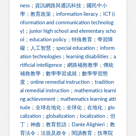
ness
；
資訊網路與通訊科技
；
國民中小
學
；
教育政策
；
information lieracy
；
ICT (i
nformation and communication technolog
y)
；
junior high school and elementary scho
ol
；
education policy
；
特殊教育
；
學習障
礙
；
人工智慧
；
special education
；
inform
ation technologies
；
learning disabilities
；
a
rtificial intelligence
；
網路補救教學
；
傳統
補救教學
；
數學學習成就
；
數學學習態
度
；
online remedial instruction
；
tradition
al remedial instruction
；
mathematics learni
ng achievement
；
mathematics learning atti
tude
；
全球在地化
；
全球化
；
在地化
；
glo
calization
；
globalization
；
localization
；
但
丁
；
神曲
；
教育哲語
；
Dante Alighieri
；
教
育法令
；
法規及政令
；
閱讀教育
；
技專院