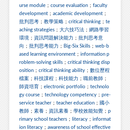
urse module
；
course evaluation
；
faculty
development
；
academic development
；
批判思考
；
教學策略
；
critical thinking
；
te
aching strategies
；
大六技巧法
；
網路學習
環境
；
資訊問題解決能力
；
批判思考意
向
；
批判思考能力
；
Big-Six Skills
；
web-b
ased learning environment
；
information p
roblem-solving skills
；
critical thinking disp
osition
；
critical thinking ability
；
數位歷程
檔案
；
科技課程
；
科技能力
；
職前教師
；
師資培育
；
electronic portfolio
；
technolo
gy course
；
technology competency
；
pre-
service teacher
；
teacher education
；
國小
教師
；
素養
；
資訊素養
；
學校效能知覺
；
p
rimary school teachers
；
literacy
；
informat
ion literacy
；
awareness of school effective