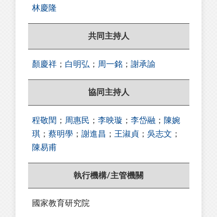
林慶隆
共同主持人
顏慶祥
；
白明弘
；
周一銘
；
謝承諭
協同主持人
程敬閏
；
周惠民
；
李映璇
；
李岱融
；
陳婉
琪
；
蔡明學
；
謝進昌
；
王淑貞
；
吳志文
；
陳易甫
執行機構/主管機關
國家教育研究院