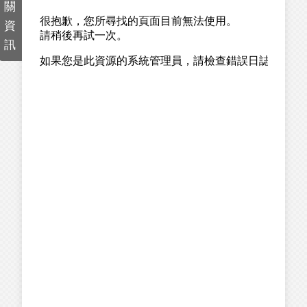
關
資
訊