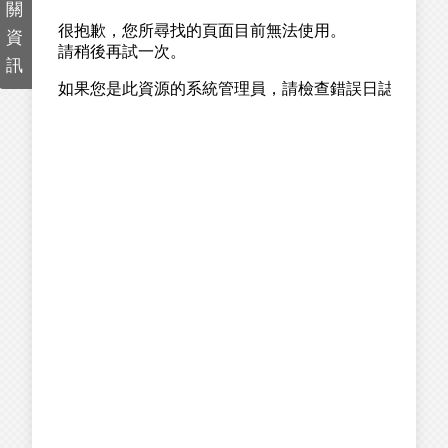
關
資
訊