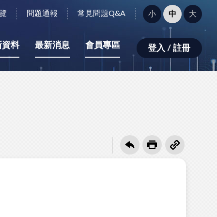
字
覽
問題通報
常見問題Q&A
小
中
大
型
大
小：
新資料
最新消息
會員專區
登入 / 註冊