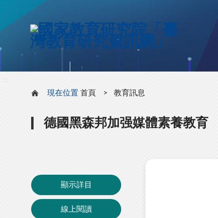
:::
:::
現在位置
首頁
教育訊息
德國黑森邦加强媒體素養教育
顯示詳目
線上閱讀