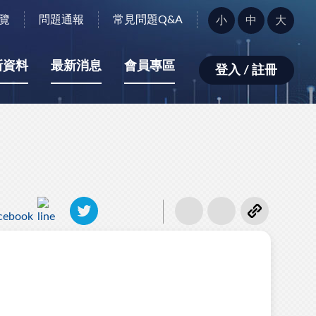
字
覽
問題通報
常見問題Q&A
小
中
大
型
大
小：
新資料
最新消息
會員專區
登入 / 註冊