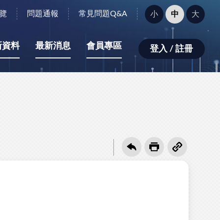
字
覽
問題通報
常見問題Q&A
小
中
大
型
大
小：
新資料
最新消息
會員專區
登入 / 註冊