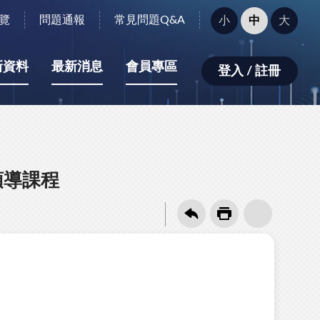
字
覽
問題通報
常見問題Q&A
小
中
大
型
大
小：
新資料
最新消息
會員專區
登入 / 註冊
領導課程