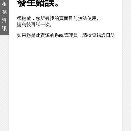
相
關
資
訊