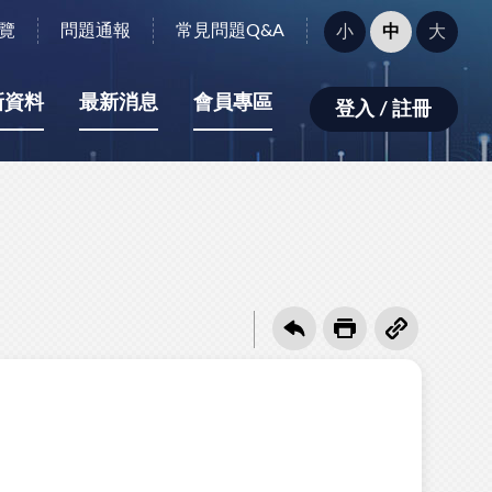
字
覽
問題通報
常見問題Q&A
小
中
大
型
大
小：
新資料
最新消息
會員專區
登入 / 註冊