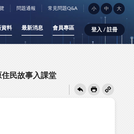
字
覽
問題通報
常見問題Q&A
小
中
大
型
大
小：
新資料
最新消息
會員專區
登入 / 註冊
 Joe原住民故事入課堂