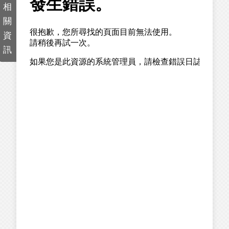
相
關
資
訊