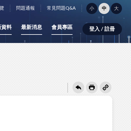
字
覽
問題通報
常見問題Q&A
小
中
大
型
大
小：
新資料
最新消息
會員專區
登入 / 註冊